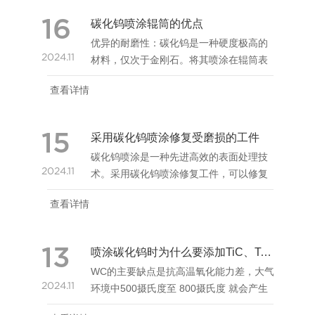
16
碳化钨喷涂辊筒的优点
优异的耐磨性：碳化钨是一种硬度极高的
2024.11
材料，仅次于金刚石。将其喷涂在辊筒表
面后，能极大地提高辊筒的耐磨性能，可
查看详情
有效抵抗在生产过程中因物料摩擦、碰撞
等带来的磨损，延长辊筒的使用寿命。在
造纸、钢铁、矿山等行...
15
采用碳化钨喷涂修复受磨损的工件
碳化钨喷涂是一种先进高效的表面处理技
2024.11
术。采用碳化钨喷涂修复工件，可以修复
工件的使用性能。
查看详情
13
喷涂碳化钨时为什么要添加TiC、TaC
WC的主要缺点是抗高温氧化能力差，大气
2024.11
环境中500摄氏度至 800摄氏度 就会产生
严重氧化，在氧化性气氛中受强热易“失