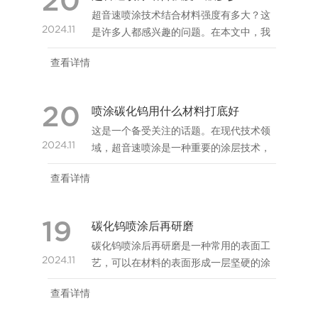
20
超音速喷涂技术结合材料强度有多大？这
2024.11
是许多人都感兴趣的问题。在本文中，我
们将探讨超音速喷涂技术的优势以及与材
查看详情
料强度之间的关系。
20
喷涂碳化钨用什么材料打底好
这是一个备受关注的话题。在现代技术领
2024.11
域，超音速喷涂是一种重要的涂层技术，
用于提高材料的性能和耐久性。而强度是
查看详情
评估材料性能的重要指标之一。那么，让
我们一起探索一下超音速喷涂与强度之间
的关系。
19
碳化钨喷涂后再研磨
碳化钨喷涂后再研磨是一种常用的表面工
2024.11
艺，可以在材料的表面形成一层坚硬的涂
层，进步材料的硬度和耐磨性。在这篇文
查看详情
章中，我们将先容碳化钨喷涂后再研磨的
过程和优势。