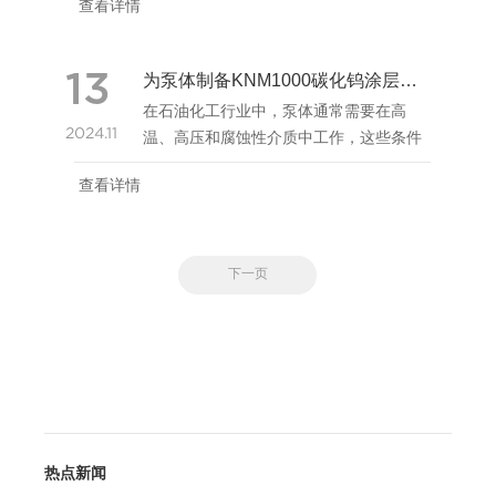
查看详情
碳”,分解成W2C和碳。因此，在喷涂碳化
钨时，与TiC、TaC等固溶形成复合碳化
物，从而改善WC的耐热抗...
13
为泵体制备KNM1000碳化钨涂层，延长泵体的使用寿命并减少开机时间
在石油化工行业中，泵体通常需要在高
2024.11
温、高压和腐蚀性介质中工作，这些条件
容易导致泵体发生磨损。为了延长泵体的
查看详情
使用寿命并减少停机时间，可以使用
KNM1000碳化钨涂层进行修复。以下是修
复过程的详细介绍：
下一页
热点新闻