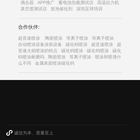
偶合器
APP推广
蓄电池负载测试仪
高温拉力机
真空度测试仪
发泡催化剂
深圳足球培训
合作伙伴:
超音速喷涂
陶瓷喷涂
等离子喷涂
等离子喷涂
自动喷涂设备涂装设备
碳化钨喷涂
超音速喷涂
超
音速火焰喷涂的特点
碳化钨喷涂
碳化钨喷涂
碳化
钨喷涂耐磨吗
陶瓷喷涂
等离子喷涂
喷涂和喷漆什
么不同
金属表面喷涂碳化钨
诚信为本、质量至上