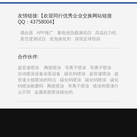
友情链接:【欢迎同行优秀企业交换网站链接
QQ：43758004】
偶合器
APP推广
蓄电池负载测试仪
高温拉力机
真空度测试仪
发泡催化剂
深圳足球培训
合作伙伴:
超音速喷涂
陶瓷喷涂
等离子喷涂
等离子喷涂
自动喷涂设备涂装设备
碳化钨喷涂
超音速喷涂
超
音速火焰喷涂的特点
碳化钨喷涂
碳化钨喷涂
碳化
钨喷涂耐磨吗
陶瓷喷涂
等离子喷涂
喷涂和喷漆什
么不同
金属表面喷涂碳化钨