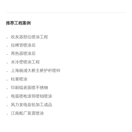
推荐工程案例
.
吹灰器部位喷涂工程
.
拉稀管喷涂后
.
再热器喷涂后
.
水冷壁喷涂工程
.
上海杨浦大桥主桥护杆喷锌
.
柱塞喷涂
.
印刷辊表面喷不锈钢
.
电弧喷枪滚筒喷钼喷涂
.
风力发电齿轮加工成品
.
江南船厂装置喷涂